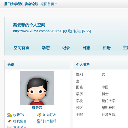
厦门大学登山协会论坛
返回首页
蔡云菲的个人空间
http://www.xuma.cn/bbs/?62690
[收藏]
[复制]
[RSS]
空间首页
动态
记录
日志
相册
主
头像
个人资料
性别
女
生日
国籍
中国
学历
博士
学校
厦门大学
蔡云菲
校区
思明校区
学院
经济学院
收听TA
加为好友
给我留言
打个招呼
发送消息