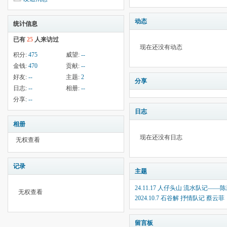
动态
统计信息
已有
25
人来访过
现在还没有动态
积分:
475
威望:
--
金钱:
470
贡献:
--
好友:
--
主题:
2
分享
日志:
--
相册:
--
分享:
--
日志
相册
现在还没有日志
无权查看
记录
主题
24.11.17 人仔头山 流水队记
无权查看
2024.10.7 石谷解 抒情队记 蔡云菲
留言板