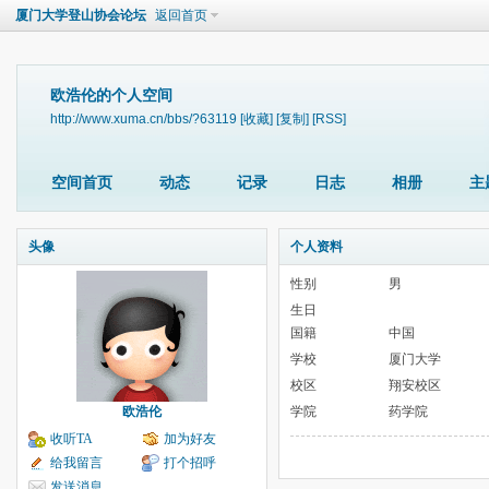
厦门大学登山协会论坛
返回首页
欧浩伦的个人空间
http://www.xuma.cn/bbs/?63119
[收藏]
[复制]
[RSS]
空间首页
动态
记录
日志
相册
主
头像
个人资料
性别
男
生日
国籍
中国
学校
厦门大学
校区
翔安校区
欧浩伦
学院
药学院
收听TA
加为好友
给我留言
打个招呼
发送消息