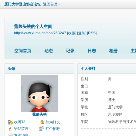
厦门大学登山协会论坛
返回首页
蔻蘼头铁的个人空间
http://www.xuma.cn/bbs/?63247
[收藏]
[复制]
[RSS]
空间首页
动态
记录
日志
相册
主
头像
个人资料
性别
男
生日
国籍
中国
学历
博士
学校
厦门大学
蔻蘼头铁
校区
思明校区
学院
物理科学与技术
收听TA
加为好友
给我留言
打个招呼
发送消息