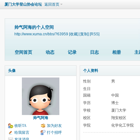
厦门大学登山协会论坛
返回首页
帅气阿海的个人空间
http://www.xuma.cn/bbs/?63959
[收藏]
[复制]
[RSS]
空间首页
动态
记录
日志
相册
主
头像
个人资料
性别
男
生日
国籍
中国
学历
博士
学校
厦门大学
帅气阿海
校区
翔安校区
学院
化学化工学院
收听TA
加为好友
给我留言
打个招呼
发送消息