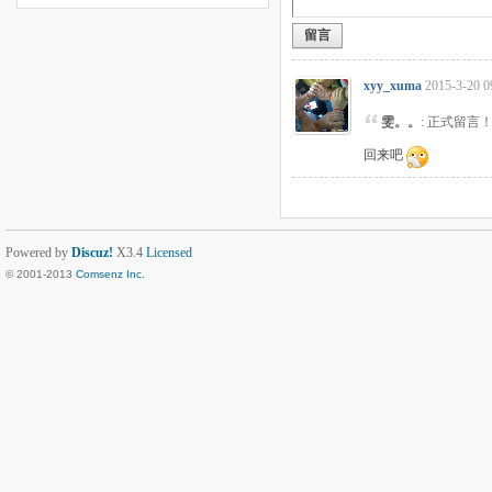
留言
xyy_xuma
2015-3-20 0
雯。。
: 正式留言
回来吧
Powered by
Discuz!
X3.4
Licensed
© 2001-2013
Comsenz Inc.