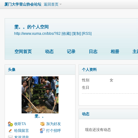
厦门大学登山协会论坛
返回首页
雯。。的个人空间
http://www.xuma.cn/bbs/?82
[收藏]
[复制]
[RSS]
空间首页
动态
记录
日志
相册
主
头像
个人资料
性别
女
生日
动态
雯。。
收听TA
加为好友
现在还没有动态
给我留言
打个招呼
发送消息