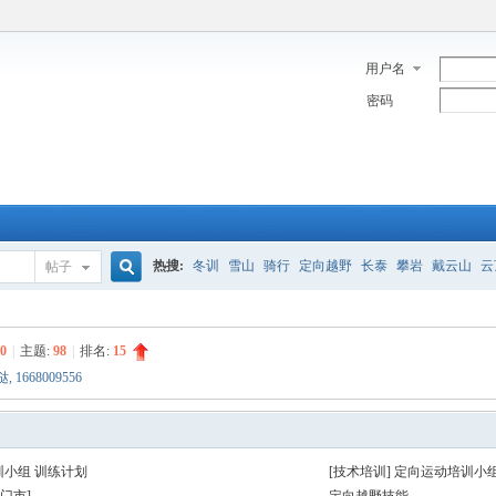
用户名
密码
热搜:
冬训
雪山
骑行
定向越野
长泰
攀岩
戴云山
云
帖子
搜
0
|
主题:
98
|
排名:
15
哒
,
1668009556
索
训小组 训练计划
[技术培训] 定向运动培训小