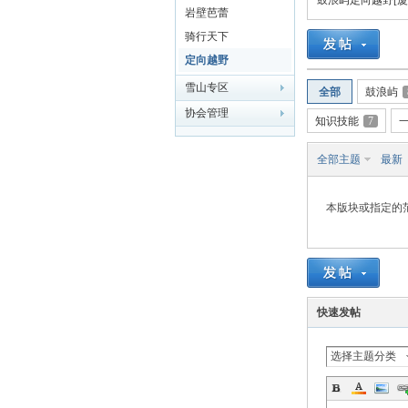
鼓浪屿定向越野[厦
岩壁芭蕾
骑行天下
定向越野
雪山专区
全部
鼓浪屿
门
协会管理
知识技能
7
全部主题
最新
本版块或指定的
大
快速发帖
选择主题分类