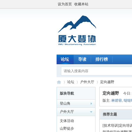
设为首页
收藏本站
论坛
导读
排行榜
论坛
户外大厅
定向越野
定向越野
版块导航
今日:
版主:
林碧容
,
哒哒
登山角
厦
»
›
›
户外大厅
推荐主题
文体活动
[技术培训]定向培
山野徒步