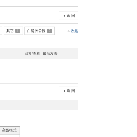
返 回
其它
1
白鹭洲公园
2
收起
回复/查看
最后发表
返 回
高级模式