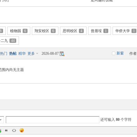
门市]
定向越野技能
8
植物园
6
翔安校区
6
思明校区
4
曾厝垵
1
华侨大学
1
一二九
44
新窗
热门
热帖
精华
更多
2026-08-07
作者
范围内尚无主题
还可输入
80
个字符