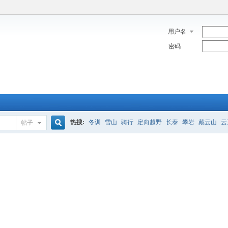
用户名
密码
热搜:
冬训
雪山
骑行
定向越野
长泰
攀岩
戴云山
云
帖子
搜
索