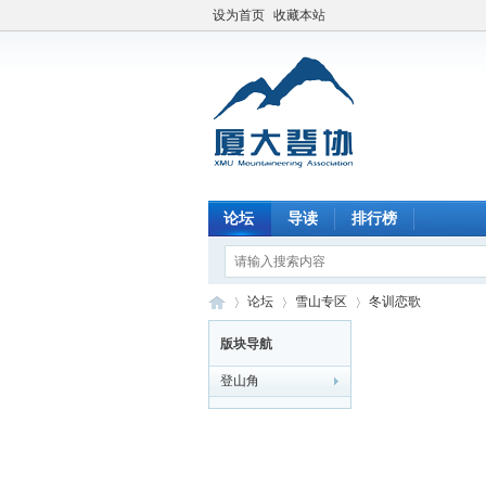
设为首页
收藏本站
论坛
导读
排行榜
论坛
雪山专区
冬训恋歌
版块导航
登山角
厦
»
›
›