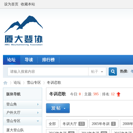
设为首页
收藏本站
论坛
导读
排行榜
热搜:
帖子
搜
论坛
雪山专区
冬训恋歌
冬训恋歌
版块导航
今日:
0
|
主题:
595
|
排名:
12
登山角
索
厦
»
›
›
户外大厅
雪山专区
全部
冬训大厅
13
2005年冬训
1
2008
厦大登山队