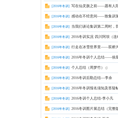
写在仙灵旗之前——愿有人
[
2016年冬训
]
感动在不经意间——致集训第
[
2016年冬训
]
学
当我们谈论集训第二周时，我们
[
2016年冬训
]
2016冬训实况·四川阿坝（
[
2016年冬训
]
行走在冰雪世界里——双桥
[
2016年冬训
]
2016年冬训个人总结——侯
[
2016年冬训
]
个人总结（周梦竹）
[
2016年冬训
]
登
2016冬训后勤总结---李余
[
2016年冬训
]
2016年冬训报名须知及答疑
[
2016年冬训
]
2016冬训个人总结-李小凡
[
2016年冬训
]
2016冬训图片展总结（完整
[
2016年冬训
]