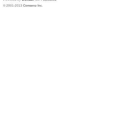
© 2001-2013
Comsenz Inc.
论
坛