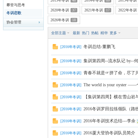
2013年冬训
48
2014年冬训
69
2015年冬训
攀登与思考
2020年冬训
37
2021年冬训
17
2022年冬训
冬训恋歌
2026年冬训
18
协会管理
全部主题
最新
热门
热帖
精华
更多
门
冬训总结-董鹏飞
[
2016年冬训
]
集训第四周--流水队记 by--
[
2016年冬训
]
青春不就是☞拼了命，尽了兴。
[
2016年冬训
]
The world is your oyst
[
2016年冬训
]
【集训第四周】横在雪山岩与
[
2016年冬训
]
大
2016冬训罗田拉练领队（路
[
2016年冬训
]
2016年冬训技术总结---李余
[
2016年冬训
]
2016厦大登协冬训队员简介
[
2016年冬训
]