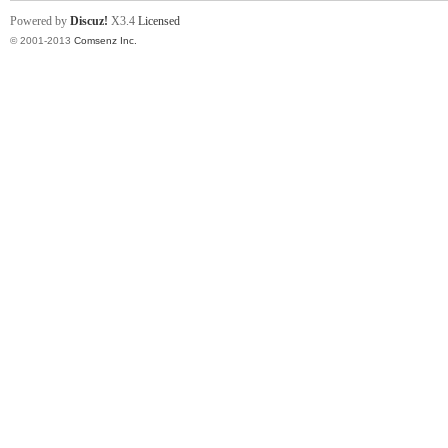
Powered by
Discuz!
X3.4
Licensed
© 2001-2013
Comsenz Inc.
论
坛