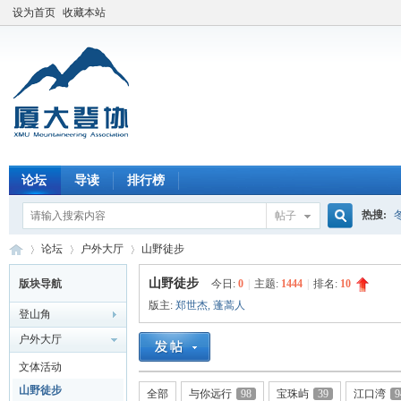
设为首页
收藏本站
论坛
导读
排行榜
热搜:
帖子
搜
论坛
户外大厅
山野徒步
山野徒步
版块导航
今日:
0
|
主题:
1444
|
排名:
10
版主:
郑世杰
,
蓬蒿人
登山角
索
厦
»
›
›
户外大厅
文体活动
山野徒步
全部
与你远行
98
宝珠屿
39
江口湾
9