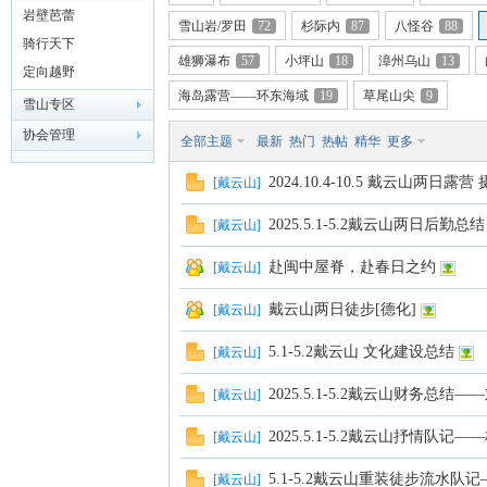
岩壁芭蕾
雪山岩/罗田
72
杉际内
87
八怪谷
88
骑行天下
雄狮瀑布
57
小坪山
18
漳州乌山
13
定向越野
海岛露营——环东海域
19
草尾山尖
9
雪山专区
门
协会管理
全部主题
最新
热门
热帖
精华
更多
2024.10.4-10.5 戴云山两日
[
戴云山
]
2025.5.1-5.2戴云山两日后勤总
[
戴云山
]
赴闽中屋脊，赴春日之约
[
戴云山
]
戴云山两日徒步[德化]
[
戴云山
]
大
5.1-5.2戴云山 文化建设总结
[
戴云山
]
2025.5.1-5.2戴云山财务总结—
[
戴云山
]
2025.5.1-5.2戴云山抒情队记—
[
戴云山
]
5.1-5.2戴云山重装徒步流水队
[
戴云山
]