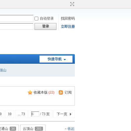
自动登录
找回密码
登录
立即注册
快捷导航
顶山
收藏本版
(
22
)
|
订阅
9
10
... 73
/ 73 页
下一页
灵通山
34
云顶山
201
收起