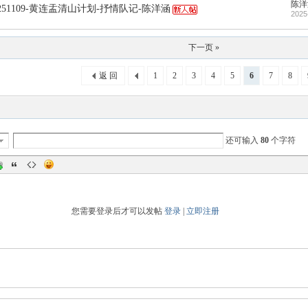
陈洋
0251109-黄连盂清山计划-抒情队记-陈洋涵
2025
下一页 »
返 回
1
2
3
4
5
6
7
8
还可输入
80
个字符
您需要登录后才可以发帖
登录
|
立即注册