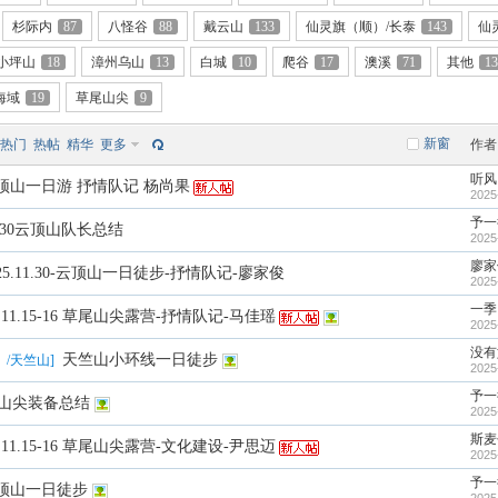
杉际内
87
八怪谷
88
戴云山
133
仙灵旗（顺）/长泰
143
仙
小坪山
18
漳州乌山
13
白城
10
爬谷
17
澳溪
71
其他
13
海域
19
草尾山尖
9
新窗
热门
热帖
精华
更多
作者
听风
顶山一日游 抒情队记 杨尚果
2025
予一
1.30云顶山队长总结
2025
廖家
025.11.30-云顶山一日徒步-抒情队记-廖家俊
2025
一季
5.11.15-16 草尾山尖露营-抒情队记-马佳瑶
2025
没有
天竺山小环线一日徒步
）/天竺山
]
2025
予一
山尖装备总结
2025
斯麦
5.11.15-16 草尾山尖露营-文化建设-尹思迈
2025
予一
顶山一日徒步