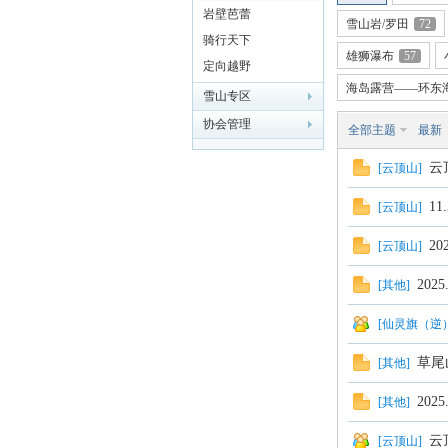
岩壁芭蕾
雪山岩/罗田
72
骑行天下
雄狮瀑布
57
定向越野
海岛露营——环东
雪山专区
门
协会管理
全部主题
最新
云
[
云顶山
]
1
[
云顶山
]
2
[
云顶山
]
202
[
其他
]
大
[
仙灵旗（逆
草尾
[
其他
]
202
[
其他
]
云
[
云顶山
]