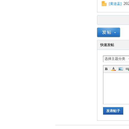
2
[
黄连盂
]
山
快速发帖
选择主题分类
协
发表帖子
会