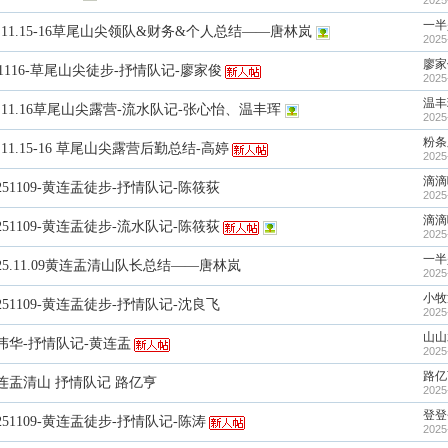
2025
一半
25.11.15-16草尾山尖领队&财务&个人总结——唐林岚
2025
廖家
251116-草尾山尖徒步-抒情队记-廖家俊
2025
温丰
25.11.16草尾山尖露营-流水队记-张心怡、温丰珲
2025
粉条
5.11.15-16 草尾山尖露营后勤总结-高婷
2025
滴滴
0251109-黄连盂徒步-抒情队记-陈筱荻
2025
滴滴
0251109-黄连盂徒步-流水队记-陈筱荻
2025
一半
025.11.09黄连盂清山队长总结——唐林岚
2025
小牧
0251109-黄连盂徒步-抒情队记-沈良飞
2025
山山
伟华-抒情队记-黄连盂
2025
路亿
连盂清山 抒情队记 路亿亨
2025
登登
0251109-黄连盂徒步-抒情队记-陈涛
2025