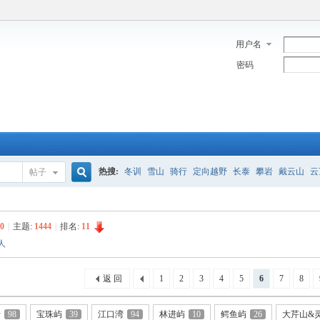
用户名
密码
热搜:
冬训
雪山
骑行
定向越野
长泰
攀岩
戴云山
云
帖子
搜
0
|
主题:
1444
|
排名:
11
人
索
返 回
1
2
3
4
5
6
7
8
行
98
宝珠屿
39
江口湾
94
林进屿
10
鳄鱼屿
26
大芹山&