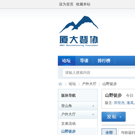
设为首页
收藏本站
论坛
导读
排行榜
论坛
户外大厅
山野徒步
山野徒步
版块导航
今日:
版主:
郑世杰
,
蓬蒿
登山角
厦
»
›
›
户外大厅
文体活动
山野徒步
全部
与你远