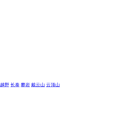
越野
长泰
攀岩
戴云山
云顶山