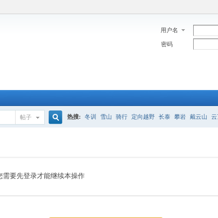
用户名
密码
热搜:
冬训
雪山
骑行
定向越野
长泰
攀岩
戴云山
云
帖子
搜
索
您需要先登录才能继续本操作