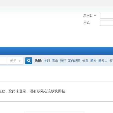
用户名
密码
热搜:
冬训
雪山
骑行
定向越野
长泰
攀岩
戴云山
云
帖子
搜
索
抱歉，您尚未登录，没有权限在该版块回帖