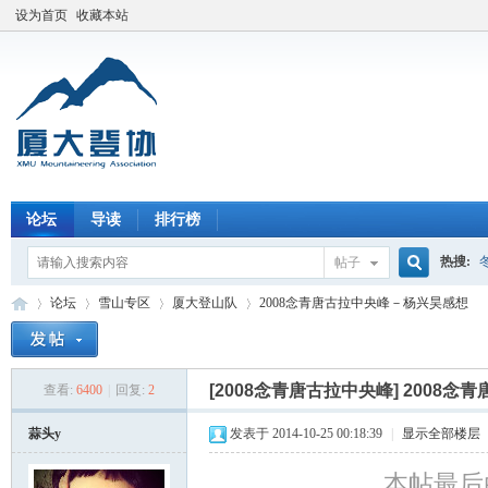
设为首页
收藏本站
论坛
导读
排行榜
热搜:
帖子
搜
论坛
雪山专区
厦大登山队
2008念青唐古拉中央峰－杨兴昊感想
索
[2008念青唐古拉中央峰]
2008念
查看:
6400
|
回复:
2
厦
»
›
›
›
蒜头y
发表于 2014-10-25 00:18:39
|
显示全部楼层
本帖最后由 