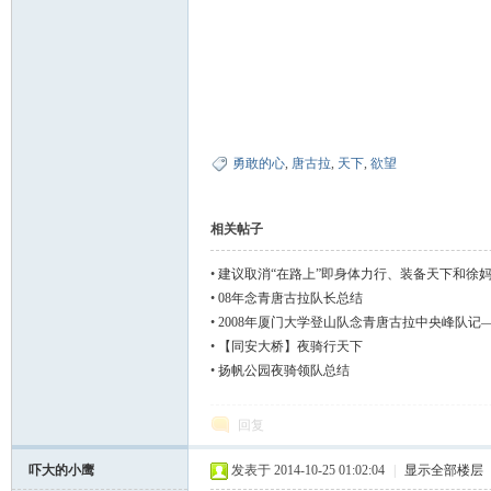
勇敢的心
,
唐古拉
,
天下
,
欲望
相关帖子
•
建议取消“在路上”即身体力行、装备天下和徐
•
08年念青唐古拉队长总结
•
2008年厦门大学登山队念青唐古拉中央峰队记
•
【同安大桥】夜骑行天下
•
扬帆公园夜骑领队总结
回复
吓大的小鹰
发表于 2014-10-25 01:02:04
|
显示全部楼层