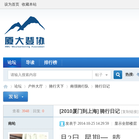
设为首页
收藏本站
论坛
导读
排行榜
热搜:
帖子
搜
论坛
户外大厅
骑行天下
南强骑行队
骑行日记
索
[2010厦门到上海]
骑行日记
查看:
3948
|
回复:
0
[复制链接]
厦
»
›
›
›
›
南纶
发表于 2014-10-25 14:29:59
|
显示全部楼层
月
2
日 星期一 晴