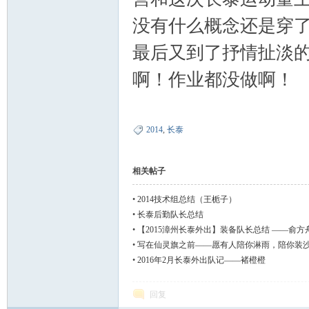
山
没有什么概念还是穿
最后又到了抒情扯淡
啊！作业都没做啊！
2014
,
长泰
协
相关帖子
•
2014技术组总结（王栀子）
•
长泰后勤队长总结
•
【2015漳州长泰外出】装备队长总结 ——俞方
•
写在仙灵旗之前——愿有人陪你淋雨，陪你装
•
2016年2月长泰外出队记——褚橙橙
会
回复