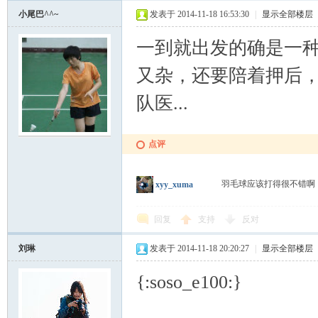
小尾巴^^~
发表于 2014-11-18 16:53:30
|
显示全部楼层
一到就出发的确是一种
又杂，还要陪着押后
队医...
论
点评
羽毛球应该打得很不错啊
xyy_xuma
回复
支持
反对
刘琳
发表于 2014-11-18 20:20:27
|
显示全部楼层
坛
{:soso_e100:}