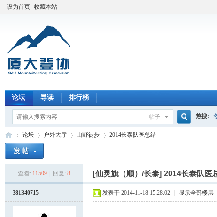
设为首页
收藏本站
论坛
导读
排行榜
热搜:
帖子
搜
论坛
户外大厅
山野徒步
2014长泰队医总结
索
[仙灵旗（顺）/长泰]
2014长泰队医
查看:
11509
|
回复:
8
厦
»
›
›
›
381340715
发表于 2014-11-18 15:28:02
|
显示全部楼层