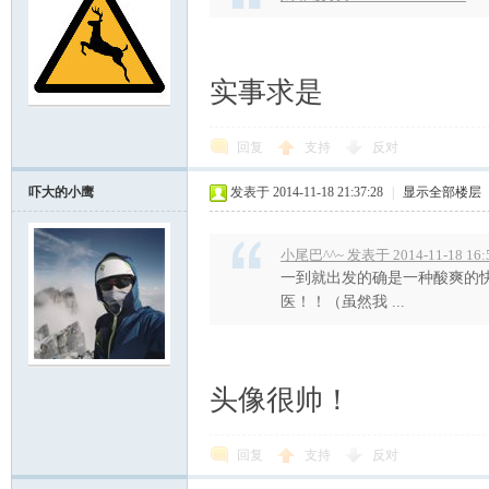
实事求是
回复
支持
反对
吓大的小鹰
发表于 2014-11-18 21:37:28
|
显示全部楼层
小尾巴^^~ 发表于 2014-11-18 16:
一到就出发的确是一种酸爽的快
医！！（虽然我 ...
头像很帅！
回复
支持
反对