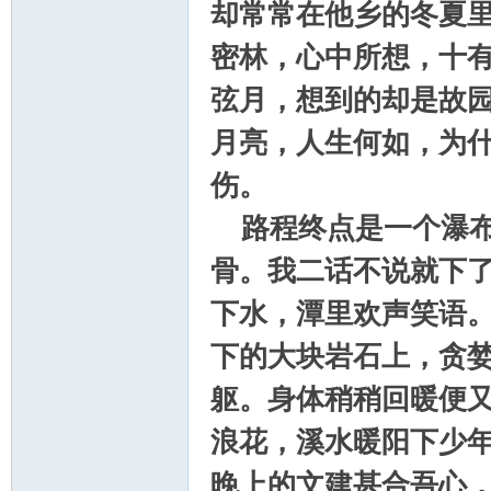
却常常在他乡的冬夏
山
密林，心中所想，十
弦月，想到的却是故园
月亮，人生何如，为什
伤。
路程终点是一个瀑布
协
骨。我二话不说就下
下水，潭里欢声笑语
下的大块岩石上，贪
躯。身体稍稍回暖便
浪花，溪水暖阳下少
会
晚上的文建甚合吾心