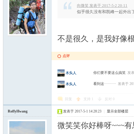
向微笑 发表于 2017-5-2 20:11
似乎很久没有和凯峰一起外出
不是很久，是我好像
点评
你们要不要这么搞笑
发表于
木头人
看到这··········
发表于 2017
木头人
回复
支持
1
反对
0
RoffyHwang
发表于 2017-5-1 14:28:23
|
显示全部楼层
微笑笑你好棒呀~~~