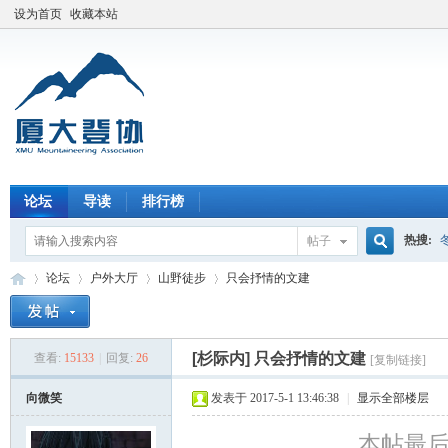
设为首页
收藏本站
论坛
导读
排行榜
热搜:
帖子
搜
论坛
户外大厅
山野徒步
只会抒情的文建
索
[杉际内]
只会抒情的文建
查看:
15133
|
回复:
26
[复制链接]
厦
»
›
›
›
向微笑
发表于 2017-5-1 13:46:38
|
显示全部楼层
本帖最后由 