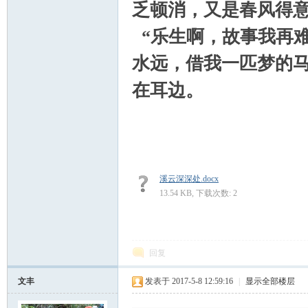
乏顿消，又是春风得
“乐生啊，故事我再
水远，借我一匹梦的马
在耳边。
（
溪云深深处.docx
13.54 KB, 下载次数: 2
回复
文丰
发表于 2017-5-8 12:59:16
|
显示全部楼层