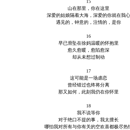
15
山在那里，你在这里
深爱的姑娘隔着大海，深爱的你就在我
遇见的，钟意的，注情的，是你
16
早已滑坠在徐妈温暖的怀抱里
愈久愈暖，愈陷愈深
却从未想过制动
17
这可能是一场虐恋
曾经错过也终将分离
那又如何，此刻我仍在你怀里
18
我不说等你
对于绝口不提的事，我太擅长
哪怕我对所有与你有关的空欢喜都极尽热