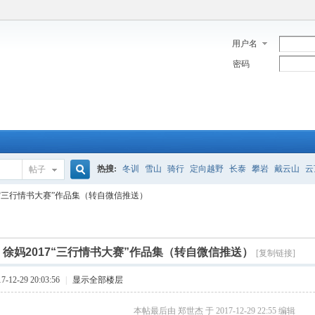
用户名
密码
热搜:
冬训
雪山
骑行
定向越野
长泰
攀岩
戴云山
云
帖子
搜
17“三行情书大赛”作品集（转自微信推送）
索
]
徐妈2017“三行情书大赛”作品集（转自微信推送）
[复制链接]
12-29 20:03:56
|
显示全部楼层
本帖最后由 郑世杰 于 2017-12-29 22:55 编辑