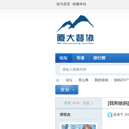
设为首页
收藏本站
论坛
导读
排行榜
论坛
登山角
我的徐妈
徐妈20
[我和徐妈
查看:
4570
|
回复:
1
厦
»
›
›
›
郑世杰
发表于 2017-