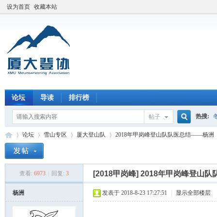
设为首页
收藏本站
论坛
导读
排行榜
热搜:
帖子
搜
论坛
雪山专区
厦大登山队
2018年甲岗峰登山队队医总结——杨洲
索
[2018甲岗峰]
2018年甲岗峰登山
查看:
6973
|
回复:
3
厦
»
›
›
›
杨洲
发表于 2018-8-23 17:27:51
|
显示全部楼层