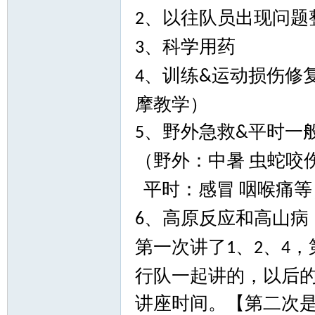
、以往队员出现问题
2
、科学用药
3
学
、训练
运动损伤修
4
&
摩教学）
、野外急救
平时一
5
&
（野外：中暑
虫蛇咬
平时：感冒
咽喉痛等
登
、高原反应和高山病
6
第一次讲了
、
、
，
1
2
4
行队一起讲的，以后
讲座时间。【第二次