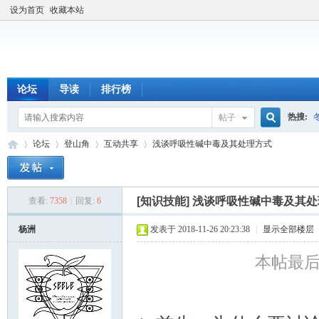
设为首页
收藏本站
论坛
导读
排行榜
热搜:
帖子
搜
论坛
登山角
互动共享
浅谈呼吸性碱中毒及其处理方式
索
[知识技能]
浅谈呼吸性碱中毒及其处
查看:
7358
|
回复:
6
厦
»
›
›
›
杨洲
发表于 2018-11-26 20:23:38
|
显示全部楼层
本帖最后由 