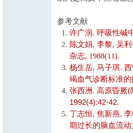
参考文献
许广润. 呼吸性碱中毒[J
陈文娟, 李黎, 吴利
杂志, 1988(11).
杨生岳, 马子琪.
竭血气诊断标准的探讨[J
张西洲. 高原昏厥(
1992(4):42-42.
丁志恒, 焦新燕, 
期过长的脑血流动力