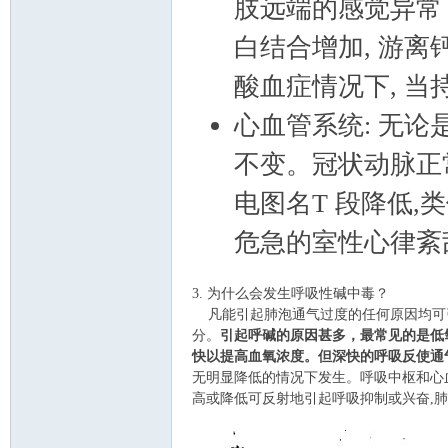
肢远端的感觉异常
白结合增加, 游
酸血症情况下, 当
心血管系统: 无论
协
不变。冠状动脉正常
电图名T 段降低,
危急的室性心律紊
3. 为什么会发生呼吸性碱中毒？
凡能引起肺泡通气过度的任何原因均可引起
分。
引起呼碱的原因甚多，最常见的是低氧
会
快以提高血氧浓度。但深快的呼吸反使通气过
无明显降低的情况下发生。呼吸中枢和心
高或降低可反射地引起呼吸抑制或兴奋,肺