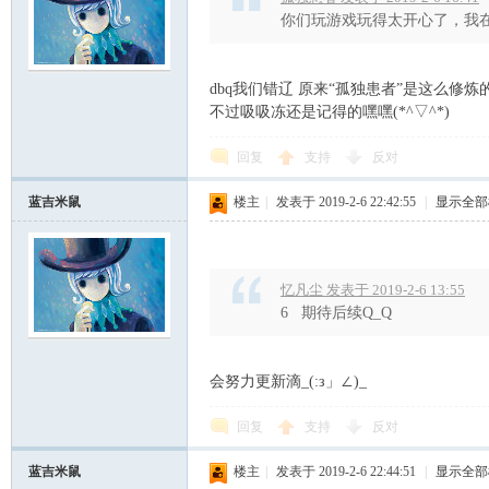
你们玩游戏玩得太开心了，我
山
dbq我们错辽 原来“孤独患者”是这么修炼的哇
不过吸吸冻还是记得的嘿嘿(*^▽^*)
回复
支持
反对
蓝吉米鼠
楼主
|
发表于 2019-2-6 22:42:55
|
显示全部
协
忆凡尘 发表于 2019-2-6 13:55
6 期待后续Q_Q
会努力更新滴_(:з」∠)_
回复
支持
反对
会
蓝吉米鼠
楼主
|
发表于 2019-2-6 22:44:51
|
显示全部