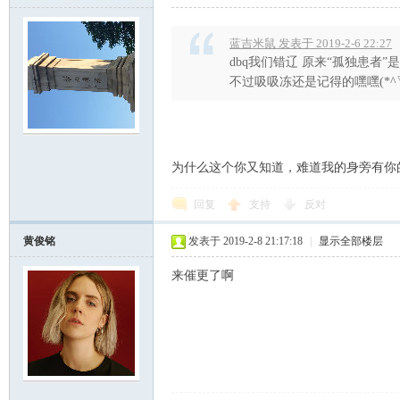
蓝吉米鼠 发表于 2019-2-6 22:27
dbq我们错辽 原来“孤独患者”是
不过吸吸冻还是记得的嘿嘿(*^▽
为什么这个你又知道，难道我的身旁有你
回复
支持
反对
黄俊铭
发表于 2019-2-8 21:17:18
|
显示全部楼层
来催更了啊