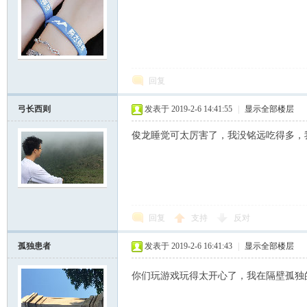
门
回复
弓长西则
发表于 2019-2-6 14:41:55
|
显示全部楼层
俊龙睡觉可太厉害了，我没铭远吃得多，
大
回复
支持
反对
孤独患者
发表于 2019-2-6 16:41:43
|
显示全部楼层
你们玩游戏玩得太开心了，我在隔壁孤独