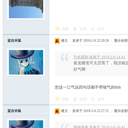
学
回复
支持
反对
蓝吉米鼠
楼主
|
发表于 2019-2-6 22:20:26
|
显示全部
弓长西则 发表于 2019-2-6 14:41
俊龙睡觉可太厉害了，我没铭
好气啊
登
您这一口气说四句话都不带喘气的hhh
回复
支持
反对
蓝吉米鼠
楼主
|
发表于 2019-2-6 22:27:21
|
显示全部
孤独患者 发表于 2019-2-6 16:41