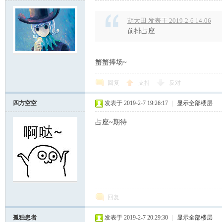
胡大田 发表于 2019-2-6 14:06
前排占座
蟹蟹捧场~
回复
支持
反对
论
四方空空
发表于 2019-2-7 19:26:17
|
显示全部楼层
占座~期待
坛
回复
孤独患者
发表于 2019-2-7 20:29:30
|
显示全部楼层