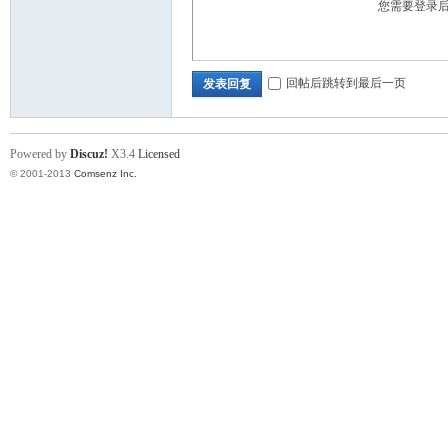
您需要登录
回帖后跳转到最后一页
发表回复
Powered by
Discuz!
X3.4
Licensed
© 2001-2013
Comsenz Inc.