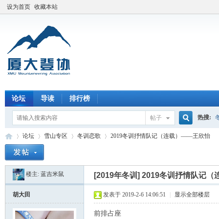
设为首页
收藏本站
论坛
导读
排行榜
热搜:
帖子
搜
论坛
雪山专区
冬训恋歌
2019冬训抒情队记（连载）——王欣怡
楼主:
蓝吉米鼠
索
[2019年冬训]
2019冬训抒情队记
厦
»
›
›
›
胡大田
发表于 2019-2-6 14:06:51
|
显示全部楼层
前排占座