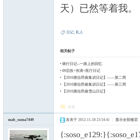
天）已然等着我。
日记
,
私人
相关帖子
•
骑行日记--一路上的回忆
•
09启孜+张滴+医疗日记
•
【2010唐拉昂曲集训日记】——第二周
•
【2010唐拉昂曲集训日记】——第三周
•
【2010唐拉昂曲雪山日记】
回复
mab_xuma7449
发表于 2012-11-18 23:54:41
|
显示全部楼层
{:soso_e129:}{:soso_e1