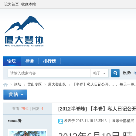
设为首页
收藏本站
论坛
导读
排行榜
热搜:
帖子
搜
论坛
雪山专区
厦大登山队
【半脊】私人日记公开。。。每天一更
索
[2012半脊峰]
【半脊】私人日记公
查看:
7942
|
回复:
4
厦
»
›
›
›
xuma-青
发表于 2012-11-18 18:35:13
|
显示全部楼层