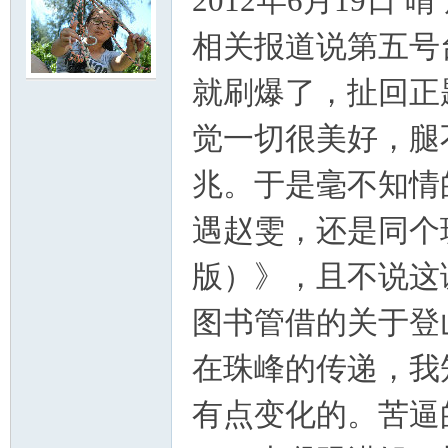
2012
年
6
月
19
日 晴
相关报道说第五号
就刷爆了，扯回正
门
觉一切很美好，腿
兆。于是毫不知情
遇赵雯，还是同个
版）》，且不说这
图书管借的关于登
大
在珠峰的传递，我
有点变化的。苦逼