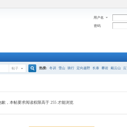
用户名
密码
热搜:
冬训
雪山
骑行
定向越野
长泰
攀岩
戴云山
云
帖子
搜
索
抱歉，本帖要求阅读权限高于 255 才能浏览