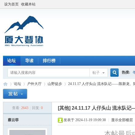
设为首页
收藏本站
论坛
导读
排行榜
热搜:
帖子
搜
论坛
户外大厅
山野徒步
24.11.17 人仔头山 流水队记——陈新龙、
索
[其他]
24.11.17 人仔头山 流
查看:
2643
|
回复:
0
厦
»
›
›
›
蔡云菲
发表于 2024-11-19 19:09:38
|
显示全部楼层
本帖最后由 蔡