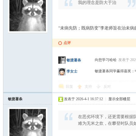
我的理念是防大于治
“未病先防；既病防变”李老师旨在治未病
门
点评
向您学习哈哈
发表于 2026-
敏捷薯条
敏捷薯条同学赢得嘉奖：中
李女士
回复
支持
反对
大
敏捷薯条
发表于 2026-4-1 16:37:12
|
显示全部楼层
在恶劣环境下，还更需要根据
难为无米之炊，在攀登时队员