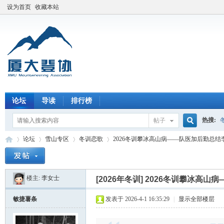
设为首页
收藏本站
论坛
导读
排行榜
热搜:
帖子
搜
论坛
雪山专区
冬训恋歌
2026冬训攀冰高山病——队医加后勤总结
楼主:
李女士
索
[2026年冬训]
2026冬训攀冰高山
厦
»
›
›
›
敏捷薯条
发表于 2026-4-1 16:35:29
|
显示全部楼层