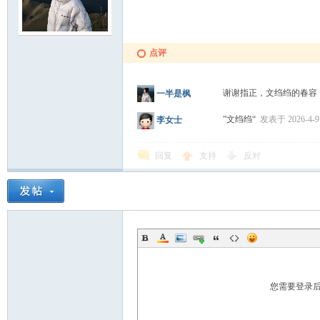
山
点评
谢谢指正，文绉绉的春
一半是枫
”文绉绉“
发表于 2026-4-9 
李女士
回复
支持
反对
协
您需要登录
会