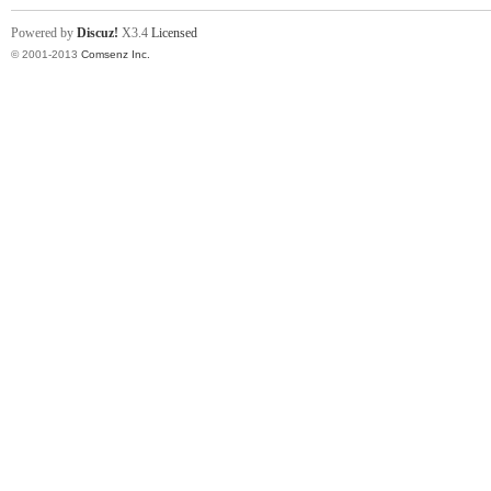
山
Powered by
Discuz!
X3.4
Licensed
© 2001-2013
Comsenz Inc.
协
会