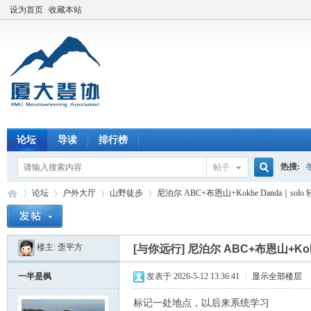
设为首页
收藏本站
论坛
导读
排行榜
热搜:
帖子
搜
论坛
户外大厅
山野徒步
尼泊尔 ABC+布恩山+Kokhe Danda｜solo 
楼主:
歪平方
索
[与你远行]
尼泊尔 ABC+布恩山+Kok
厦
»
›
›
›
一半是枫
发表于 2026-5-12 13:36:41
|
显示全部楼层
标记一处地点，以后来系统学习