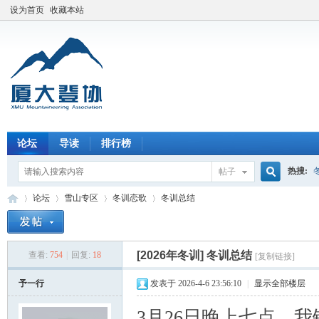
设为首页
收藏本站
论坛
导读
排行榜
热搜:
帖子
搜
论坛
雪山专区
冬训恋歌
冬训总结
索
[2026年冬训]
冬训总结
查看:
754
|
回复:
18
[复制链接]
厦
»
›
›
›
予一行
发表于 2026-4-6 23:56:10
|
显示全部楼层
3月26日晚上七点，