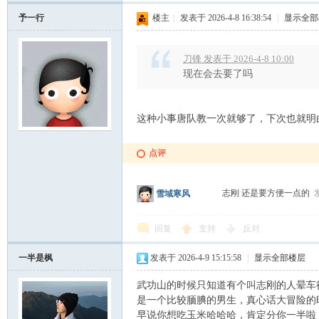
予一行
楼主
|
发表于 2026-4-8 16:38:54
|
显示全部
刀锋 发表于 2026-4-8 10:00
现在会去要了吗
这种小事唐队教一次就够了，下次也就明
点评
志刚 还是要方便一点的
发
雪域寒风
回复
支持
反对
一半是枫
发表于 2026-4-9 15:15:58
|
显示全部楼层
武功山的时候只知道有个叫志刚的人晕车
是一个比较腼腆的男生，真心话大冒险的
早说你想吃玉米哈哈哈，肯定分你一半啦