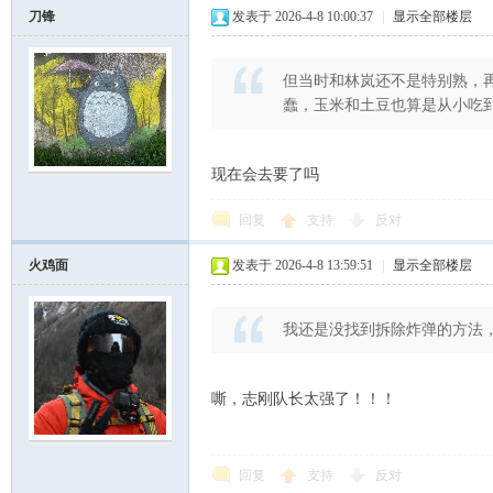
刀锋
发表于 2026-4-8 10:00:37
|
显示全部楼层
但当时和林岚还不是特别熟，
蠢，玉米和土豆也算是从小吃
现在会去要了吗
回复
支持
反对
火鸡面
发表于 2026-4-8 13:59:51
|
显示全部楼层
我还是没找到拆除炸弹的方法
嘶，志刚队长太强了！！！
回复
支持
反对