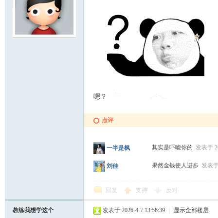
嗯？
点评
其实是吓唬你的
发表于 202
一半是枫
果然金钱使人进步
发表于 2
刘佳
回复
支持
反对
教练我想学这个
发表于 2026-4-7 13:56:39
|
显示全部楼层