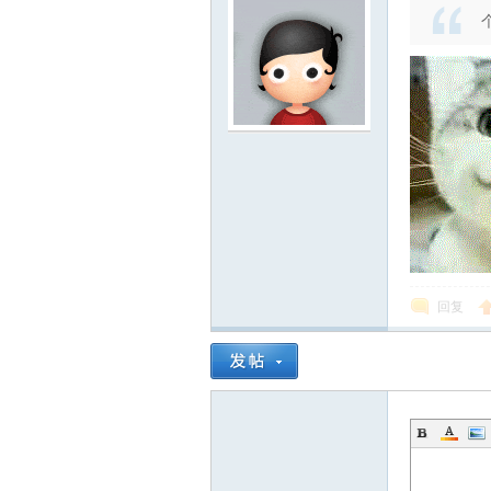
山
协
回复
会