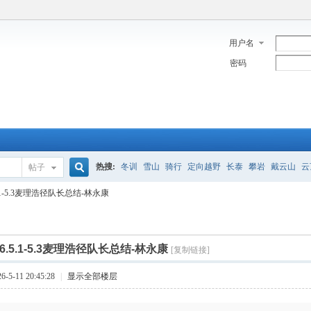
用户名
密码
热搜:
冬训
雪山
骑行
定向越野
长泰
攀岩
戴云山
云
帖子
搜
.5.1-5.3麦理浩径队长总结-林永康
索
26.5.1-5.3麦理浩径队长总结-林永康
[复制链接]
5-11 20:45:28
|
显示全部楼层