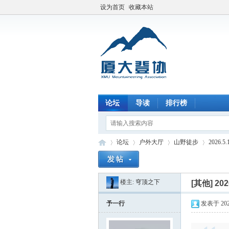
设为首页
收藏本站
论坛
导读
排行榜
论坛
户外大厅
山野徒步
2026
楼主:
穹顶之下
[其他]
20
厦
»
›
›
›
予一行
发表于 2026-