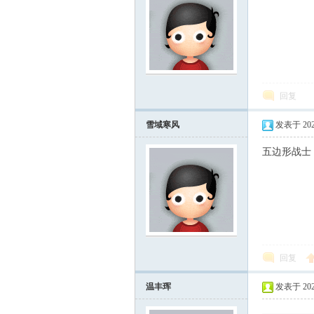
学
回复
雪域寒风
发表于 2026-
五边形战士
登
回复
温丰珲
发表于 2026-