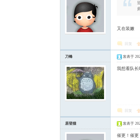
敏
又在装嫩
门
回复
刀锋
发表于 2026-
我想看队长
大
回复
居登猫
发表于 2026-
催更！催更