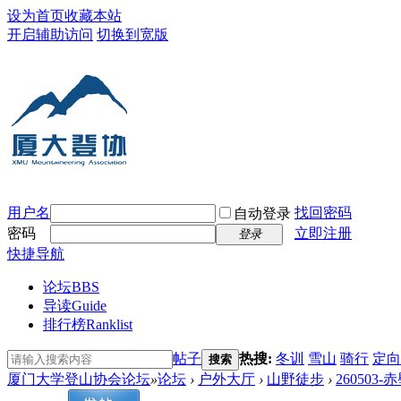
设为首页
收藏本站
开启辅助访问
切换到宽版
用户名
找回密码
自动登录
密码
立即注册
登录
快捷导航
论坛
BBS
导读
Guide
排行榜
Ranklist
帖子
热搜:
冬训
雪山
骑行
定向
搜索
厦门大学登山协会论坛
»
论坛
›
户外大厅
›
山野徒步
›
26050