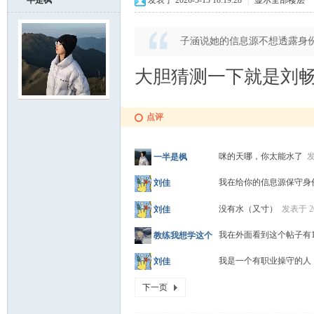
一半是枫
发表于 2026-5-13 18:19:28
|
显示全部楼层
子涵说她的信息源不想透露身
大胆猜测一下就是刘
点评
咪的天哪，你太能水了
发
一半是枫
我在给你的信息源保守
刘佳
没有水（又寸）
发表于 202
刘佳
我在外面看到这个帖子有
教练我想学这个
我是一个有职业操守的人
刘佳
下一页