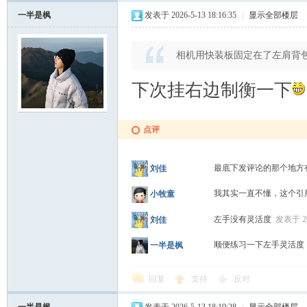
一半是枫
发表于 2026-5-13 18:16:35
|
显示全部楼层
相机用快装板固定在了左肩背
下次挂右边制衡一下
点评
最底下发评论的那个地方
刘佳
我其实一直不懂，这个引
小牧童
左手没有灵活度
发表于 202
刘佳
顺便练习一下左手灵活
一半是枫
回复
支持
反对