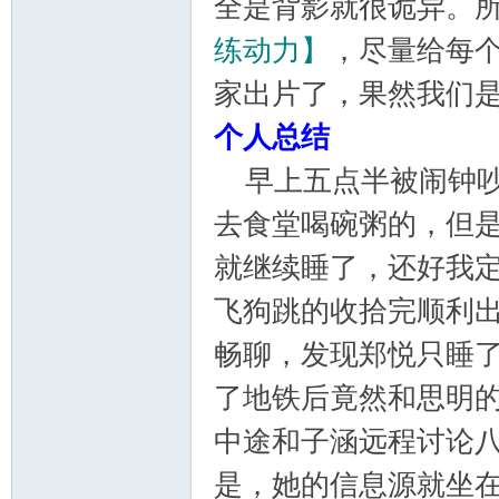
全是背影就很诡异。
山
练动力】
，尽量给每
家出片了，果然我们
个人总结
早上五点半被闹钟吵
去食堂喝碗粥的，但
协
就继续睡了，还好我
飞狗跳的收拾完顺利
畅聊，发现郑悦只睡
了地铁后竟然和思明
中途和子涵远程讨论
会
是，她的信息源就坐