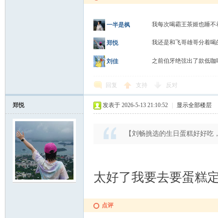
我每次喝霸王茶姬也睡不
一半是枫
我还是和飞哥雄哥分着喝
郑悦
之前伯牙绝弦出了款低咖
刘佳
回复
支持
反对
郑悦
发表于 2026-5-13 21:10:52
|
显示全部楼层
【刘畅挑选的生日蛋糕好好吃
太好了我要去要蛋糕
点评