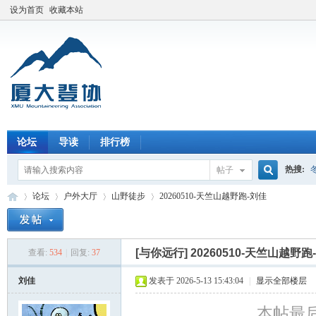
设为首页
收藏本站
论坛
导读
排行榜
热搜:
帖子
搜
论坛
户外大厅
山野徒步
20260510-天竺山越野跑-刘佳
索
[与你远行]
20260510-天竺山越野跑
查看:
534
|
回复:
37
厦
»
›
›
›
刘佳
发表于 2026-5-13 15:43:04
|
显示全部楼层
本帖最后由