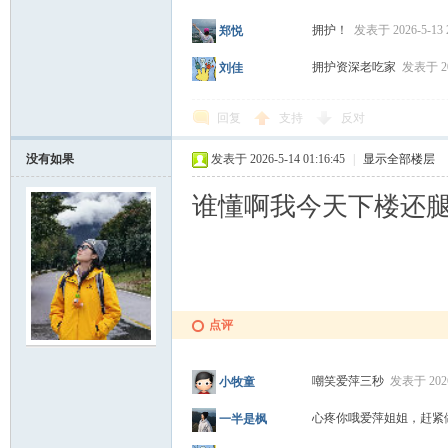
拥护！
发表于 2026-5-13 2
郑悦
拥护资深老吃家
发表于 202
刘佳
回复
支持
反对
没有如果
发表于 2026-5-14 01:16:45
|
显示全部楼层
谁懂啊我今天下楼还
点评
嘲笑爱萍三秒
发表于 2026-
小牧童
心疼你哦爱萍姐姐，赶紧
一半是枫