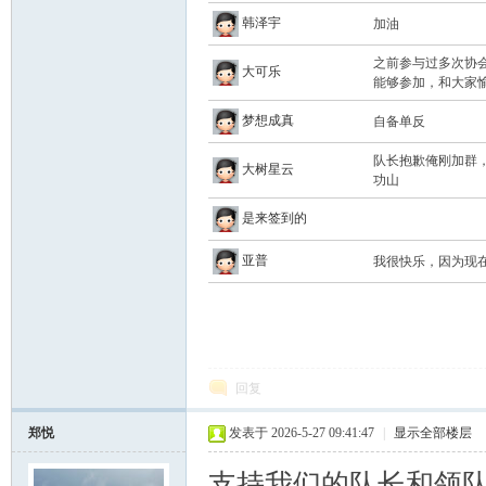
韩泽宇
加油
之前参与过多次协
大可乐
能够参加，和大家愉
梦想成真
自备单反
队长抱歉俺刚加群
大树星云
功山
是来签到的
亚普
我很快乐，因为现
回复
郑悦
发表于 2026-5-27 09:41:47
|
显示全部楼层
支持我们的队长和领