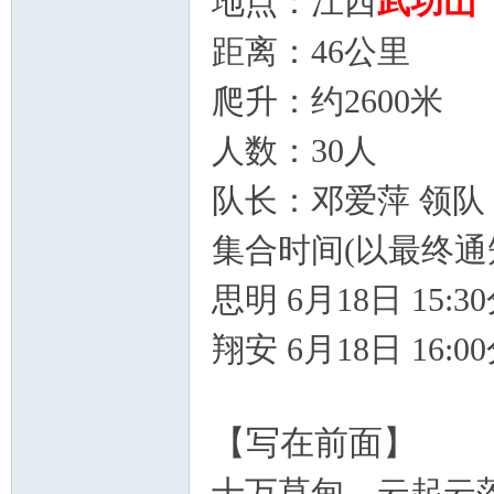
地点：江西
武功山
距离：46公里
学
爬升：约2600米
人数：30人
队长：邓爱萍
领队
集合时间(以最终通
思明 6月18日
15:3
登
翔安 6
月18日
16:0
【写在前面】
十万草甸、云起云