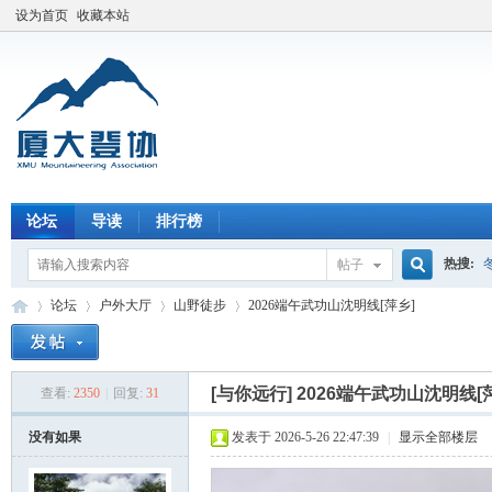
设为首页
收藏本站
论坛
导读
排行榜
热搜:
帖子
搜
论坛
户外大厅
山野徒步
2026端午武功山沈明线[萍乡]
索
[与你远行]
2026端午武功山沈明线[
查看:
2350
|
回复:
31
厦
»
›
›
›
没有如果
发表于 2026-5-26 22:47:39
|
显示全部楼层