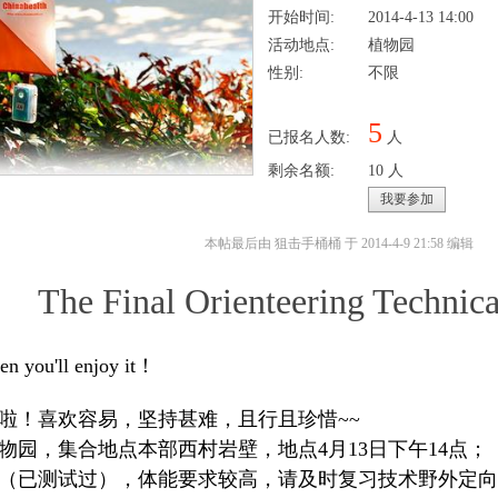
开始时间:
2014-4-13 14:00
活动地点:
植物园
性别:
不限
5
已报名人数:
人
剩余名额:
10 人
我要参加
本帖最后由 狙击手桶桶 于 2014-4-9 21:58 编辑
The Final Orienteering Technica
en you'll enjoy it！
啦！喜欢容易，坚持甚难，且行且珍惜~~
物园，集合地点本部西村岩壁，地点4月13日下午14点；
（已测试过），体能要求较高，请及时复习技术野外定向