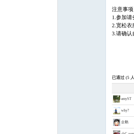
注意事项
1.参加
学
2.宽松
3.请确
已通过 (5 人
登
amyST
why?
企鹅
小C-xum