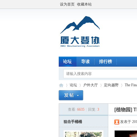
设为首页
收藏本站
论坛
导读
排行榜
论坛
户外大厅
定向越野
The Fin
[植物园]
T
查看:
6635
|
回复:
3
厦
»
›
›
›
狙击手桶桶
发表于 2014-