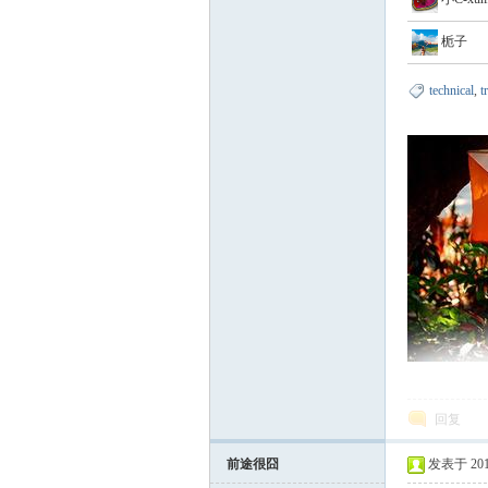
山
栀子
technical
,
t
协
回复
会
前途很囧
发表于 2014-