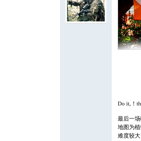
门
大
Do it,！th
最后一场
地图为植
难度较大