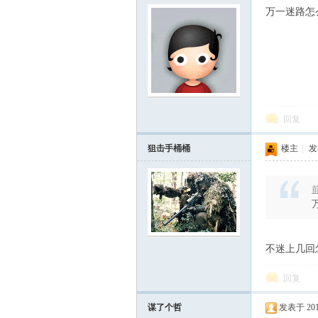
万一迷路怎
回复
论
狙击手桶桶
楼主
|
发表
前
不迷上几回
坛
回复
谋了个哲
发表于 2014-