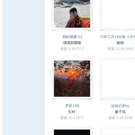
门
我的相册
(1)
25年12月14沿海 小
哦哦那嗯嗯
杨栩
更新 4-24 15:17
更新 12-20 19:03
大
罗田
(10)
运动记录lzy
红时
廖子瑶
更新 12-3 18:57
更新 5-28 23:00