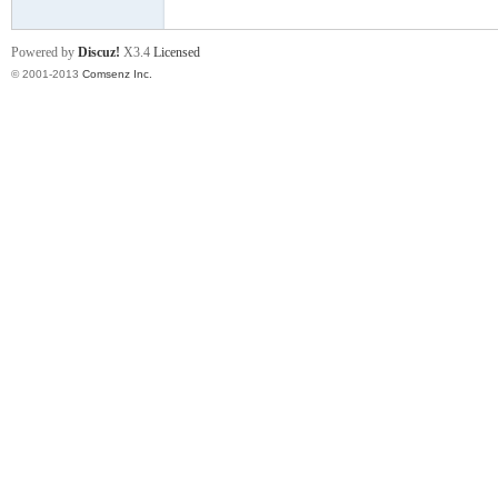
山
Powered by
Discuz!
X3.4
Licensed
© 2001-2013
Comsenz Inc.
协
会