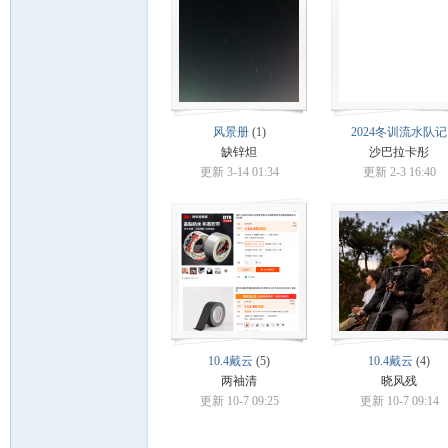
学
风景册
(1)
2024冬训流水队记
缺锌炟
沙巴拉卡彤
更新 3-14 01:34
更新 2-3 16:40
登
10.4戴云
(5)
10.4戴云
(4)
两袖清
晓风残
更新 10-7 09:25
更新 10-7 09:14