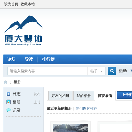
设为首页
收藏本站
论坛
导读
排行榜
热搜:
帖子
搜
相册
日志
发布
上传
好友的相册
我的相册
随便看看
相册
上传
索
厦
›
最近更新的相册
|
热门图片推荐
记录