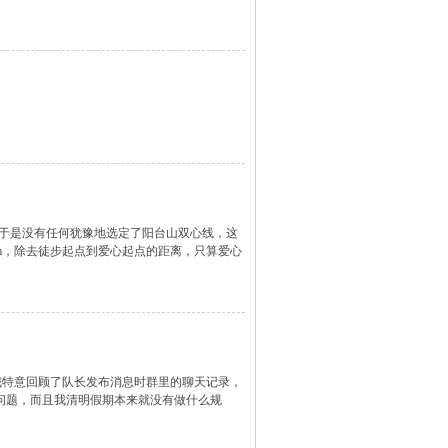
，于是没有任何犹豫地选定了阳台山双心线，这
0m，除去徒步起点到爱心起点的距离，只算爱心
 我特意回顾了队长发布消息时群里的聊天记录，
问题，而且我清明假期本来就没有做什么规