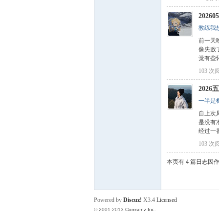
2026
教练我
学
前一天
像失败
觉有些
103 次
202
一半是
自上次
是没有
登
经过一
103 次
本页有 4 篇日志
Powered by
Discuz!
X3.4
Licensed
© 2001-2013
Comsenz Inc.