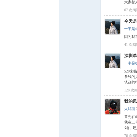
大家都
67 次
今天是
一半是
门
因为我
41 次
深圳单
一半是
520
条线的
轨迹的行
128 次
大
我的凤
火鸡面
首先在
我在三
划)，
76 次