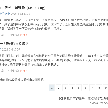
0510-天竺山越野跑（fast hiking）
想学这个
2026-5-12 11:38
晚上睡得也不算迟，但是由于第二天要很早起，所以也只睡了六个小时， 在公交站的
了。到了通知中写的滨北中行站，我说：该下车了，爱萍姐说是坐到建业路，我看其
怀疑，我就看了一下公交站边上的地铁站，那就 ...
阅读
|
10
个评论
热度
5
6五一尼汝48km拉练记
枫
2026-5-6 17:57
凤凰径回来之后，就感觉南方低海拔徒步的景色大同小异有些看腻了，暗下决心以后
准备去徒步的，因为之前和朋友约好说她五一要来找我玩，结果后面因为一些客观原
番挑选，选了普达措穿尼汝这条线，起初我觉 ...
阅读
|
15
个评论
热度
4
因作者的隐私设置或未通过审核而隐藏
1
2
3
4
5
6
7
8
9
ICP备案/许可证编号：闽ICP备1701763
GMT+8, 2026-8-