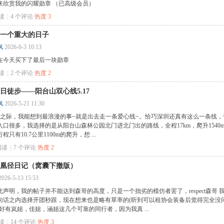
来欣赏我的闪耀勋章 （已高级会员）
阅读
|
4
个评论
热度
3
一个重大的日子
枫
2026-6-3 10:13
在今天买下了最后一块勋章
阅读
|
2
个评论
热度
2
日徒步——阳台山双心线5.17
枫
2026-5-21 11:30
来临之际，我能想到最浪漫的事~就是出去走一条爱心线~。恰巧深圳还真有这么一条线
入口很多，我选择的是从阳台山森林公园北门进北门出的路线，全程17km，爬升154
程只有10.7公里1100m的爬升，想 ...
阅读
|
7
个评论
热度
2
凰径日记（窝囊下撤版）
2026-5-13 15:53
此声明，我的帖子并不能达到森哥的高度，只是一个拙劣的模仿者罢了，respect森哥
句话之内选择开团秒跟，现在想来也是略有草率的(听到可以租协会装备后觉得完全没
还好有岚姐，佳姐，涵姐这几个可靠的同行者，因为我真 ...
阅读
|
14
个评论
热度
3