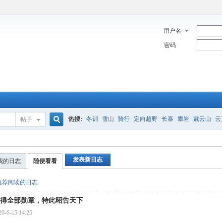
用户名
密码
热搜:
冬训
雪山
骑行
定向越野
长泰
攀岩
戴云山
云
帖子
搜
发表新日志
我的日志
随便看看
索
推荐阅读的日志
得全部勋章，特此昭告天下
26-6-15 14:25