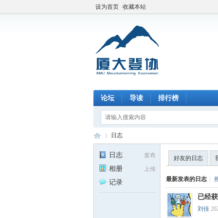
设为首页
收藏本站
论坛
导读
排行榜
日志
日志
发布
好友的日志
相册
上传
厦
›
最新发表的日志
|
记录
已经获
刘佳
20