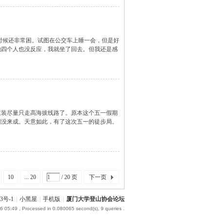
时候还非常困。试图在公交车上睡一会，但是好
他四个人也没反应，我就坐了回去。但我还是感
重装尽量只走高海拔线路了。原本这个五一假期
因没来成。天意如此，有了这次五一的徒步局。
10
... 20
/ 20 页
下一页
3号-1
|
小黑屋
|
手机版
|
厦门大学登山协会论坛
6 05:49
, Processed in 0.080065 second(s), 9 queries .