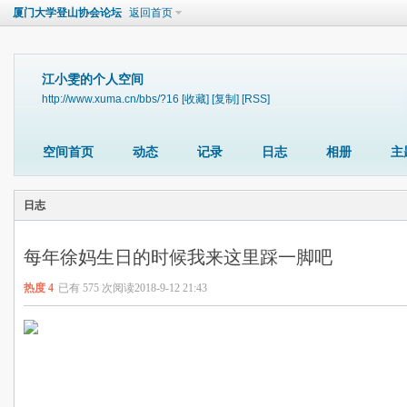
厦门大学登山协会论坛
返回首页
江小雯的个人空间
http://www.xuma.cn/bbs/?16
[收藏]
[复制]
[RSS]
空间首页
动态
记录
日志
相册
主
日志
每年徐妈生日的时候我来这里踩一脚吧
热度
4
已有 575 次阅读
2018-9-12 21:43