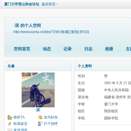
厦门大学登山协会论坛
返回首页
·溟·的个人空间
http://www.xuma.cn/bbs/?298
[收藏]
[复制]
[RSS]
空间首页
动态
记录
日志
相册
主
头像
个人资料
性别
男
生日
1993 年 9 月 25 
国籍
中华人民共和国
居住地
福建省 漳州市 
学校
厦门大学
·溟·
校区
翔安校区
收听TA
加为好友
学院
国际学院
给我留言
打个招呼
发送消息