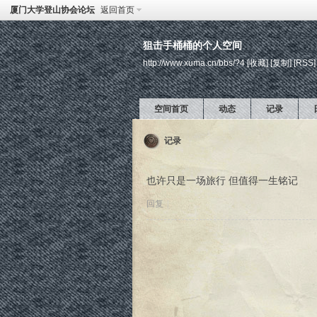
厦门大学登山协会论坛
返回首页
狙击手桶桶的个人空间
http://www.xuma.cn/bbs/?4
[收藏]
[复制]
[RSS]
空间首页
动态
记录
记录
也许只是一场旅行 但值得一生铭记
回复
|