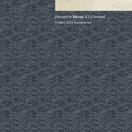
Powered by
Discuz!
X3.4
Licensed
© 2001-2013
Comsenz Inc.