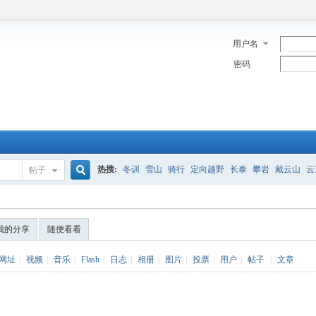
用户名
密码
热搜:
冬训
雪山
骑行
定向越野
长泰
攀岩
戴云山
云
帖子
搜
我的分享
随便看看
索
网址
|
视频
|
音乐
|
Flash
|
日志
|
相册
|
图片
|
投票
|
用户
|
帖子
|
文章