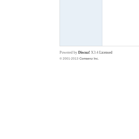
门
Powered by
Discuz!
X3.4
Licensed
© 2001-2013
Comsenz Inc.
大