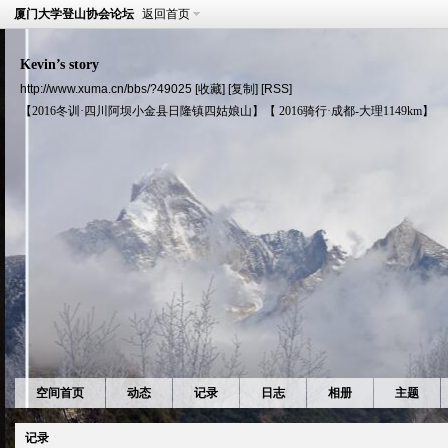
厦门大学登山协会论坛
返回首页
Kevin’s story
http://www.xuma.cn/bbs/?49025
[收藏]
[复制]
[RSS]
【2016冬训·四川阿坝小金县日隆镇四姑娘山】【 2016骑行·成都-大理1149km】
空间首页
动态
记录
日志
相册
主题
记录