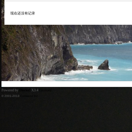
现在还没有记录
Powered by
Discuz!
X3.4
Licensed
© 2001-2013
Comsenz Inc.