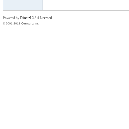
Powered by
Discuz!
X3.4
Licensed
学
© 2001-2013
Comsenz Inc.
登