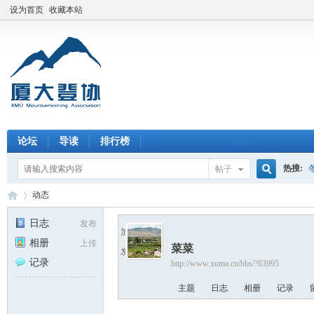
设为首页
收藏本站
论坛
导读
排行榜
热搜:
帖子
搜
动态
日志
发布
加为好友
相册
上传
菜菜
索
发送消息
厦
›
记录
http://www.xuma.cn/bbs/?63995
主题
日志
相册
记录