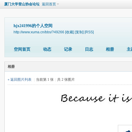
厦门大学登山协会论坛
返回首页
hjx241996的个人空间
http://www.xuma.cn/bbs/?49266
[收藏]
[复制]
[RSS]
空间首页
动态
记录
日志
相册
主
相册
« 返回图片列表
|
当前第 1 张
|
共 2 张图片