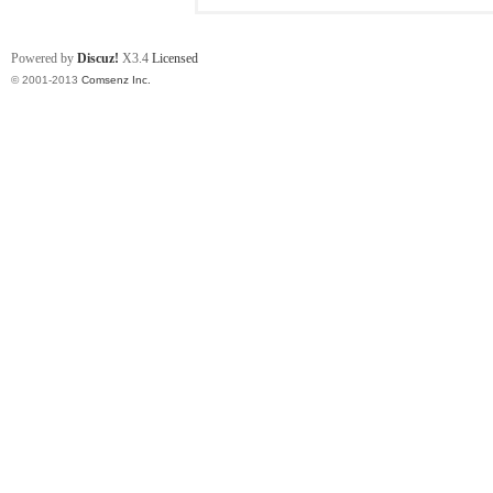
Powered by
Discuz!
X3.4
Licensed
学
© 2001-2013
Comsenz Inc.
登