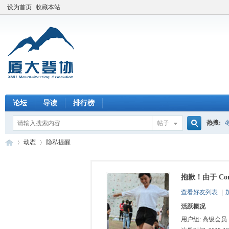
设为首页
收藏本站
论坛
导读
排行榜
热搜:
帖子
搜
动态
隐私提醒
抱歉！由于 Co
索
厦
›
›
查看好友列表
|
活跃概况
用户组:
高级会员