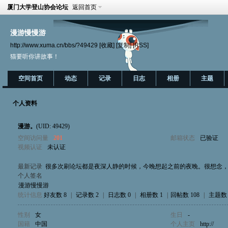
厦门大学登山协会论坛
返回首页
漫游慢慢游
http://www.xuma.cn/bbs/?49429
[收藏]
[复制]
[RSS]
猫要听你讲故事！
空间首页
动态
记录
日志
相册
主题
个人资料
漫游。
(UID: 49429)
空间访问量
201
邮箱状态
已验证
视频认证
未认证
最新记录
很多次刷论坛都是夜深人静的时候，今晚想起之前的夜晚。很想念
个人签名
漫游慢慢游
统计信息
好友数 8
|
记录数 2
|
日志数 0
|
相册数 1
|
回帖数 108
|
主题数 
性别
女
生日
-
国籍
中国
个人主页
http://