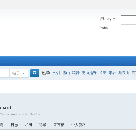
用户名
密码
热搜:
冬训
雪山
骑行
定向越野
长泰
攀岩
戴云山
云
帖子
搜
onard
索
://www.xuma.cn/bbs/?63995
题
日志
相册
记录
留言板
个人资料