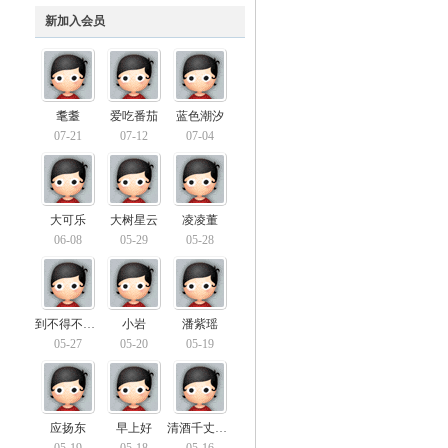
新加入会员
耄耋
爱吃番茄
蓝色潮汐
07-21
07-12
07-04
大可乐
大树星云
凌凌董
06-08
05-29
05-28
到不得不说的事
小岩
潘紫瑶
05-27
05-20
05-19
应扬东
早上好
清酒千丈饮飞鸟