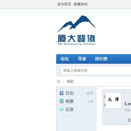
设为首页
收藏本站
论坛
导读
排行榜
动态
日志
发布
加为好友
相册
上传
Le
发送消息
厦
›
记录
http
主