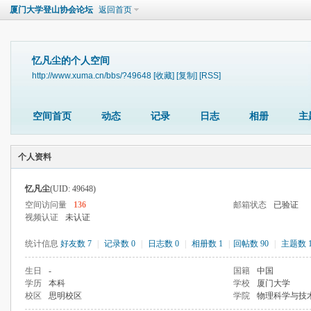
厦门大学登山协会论坛
返回首页
忆凡尘的个人空间
http://www.xuma.cn/bbs/?49648
[收藏]
[复制]
[RSS]
空间首页
动态
记录
日志
相册
主
个人资料
忆凡尘
(UID: 49648)
空间访问量
136
邮箱状态
已验证
视频认证
未认证
统计信息
好友数 7
|
记录数 0
|
日志数 0
|
相册数 1
|
回帖数 90
|
主题数 1
生日
-
国籍
中国
学历
本科
学校
厦门大学
校区
思明校区
学院
物理科学与技