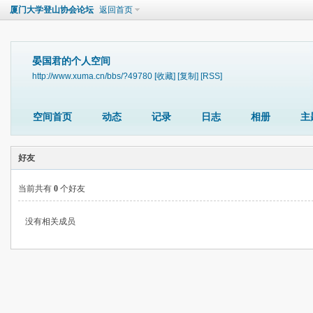
厦门大学登山协会论坛
返回首页
晏国君的个人空间
http://www.xuma.cn/bbs/?49780
[收藏]
[复制]
[RSS]
空间首页
动态
记录
日志
相册
主
好友
当前共有
0
个好友
没有相关成员