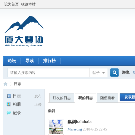
设为首页
收藏本站
论坛
导读
排行榜
热搜:
帖子
搜
日志
日志
发布
发表
好友的日志
我的日志
随便看看
相册
上传
索
厦
›
集训
|
记录
集训balabala
Marasong
2018-6-25 22:45