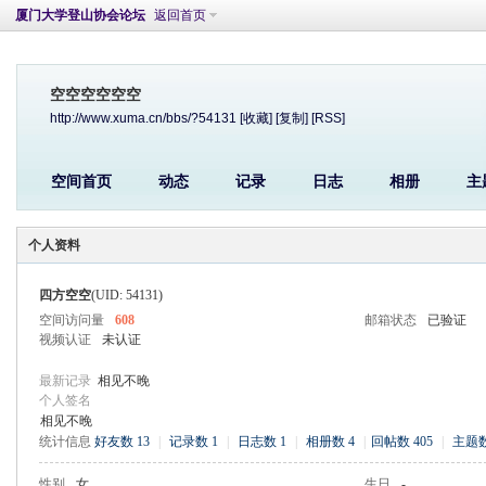
厦门大学登山协会论坛
返回首页
空空空空空空
http://www.xuma.cn/bbs/?54131
[收藏]
[复制]
[RSS]
空间首页
动态
记录
日志
相册
主
个人资料
四方空空
(UID: 54131)
空间访问量
608
邮箱状态
已验证
视频认证
未认证
最新记录
相见不晚
个人签名
相见不晚
统计信息
好友数 13
|
记录数 1
|
日志数 1
|
相册数 4
|
回帖数 405
|
主题数
性别
女
生日
-