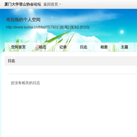
厦门大学登山协会论坛
返回首页
布拉格的个人空间
http://www.xuma.cn/bbs/?57802
[收藏]
[复制]
[RSS]
空间首页
动态
记录
日志
相册
主题
日志
还没有相关的日志