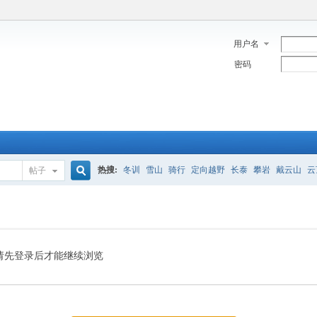
用户名
密码
热搜:
冬训
雪山
骑行
定向越野
长泰
攀岩
戴云山
云
帖子
搜
索
请先登录后才能继续浏览